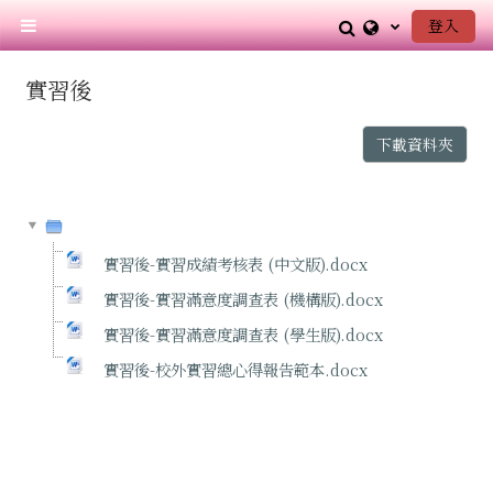
跳至主內容
Toggle search
登入
側板
實習後
下載資料夾
實習後-實習成績考核表 (中文版).docx
實習後-實習滿意度調查表 (機構版).docx
實習後-實習滿意度調查表 (學生版).docx
實習後-校外實習總心得報告範本.docx